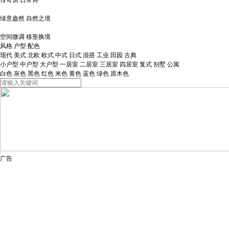
传奇筑 日常诗
绿意盎然 自然之境
空间微调 移形换境
风格
户型
配色
现代
美式
北欧
欧式
中式
日式
混搭
工业
田园
古典
小户型
中户型
大户型
一居室
二居室
三居室
四居室
复式
别墅
公寓
白色
灰色
黑色
红色
米色
黄色
蓝色
绿色
原木色
广告