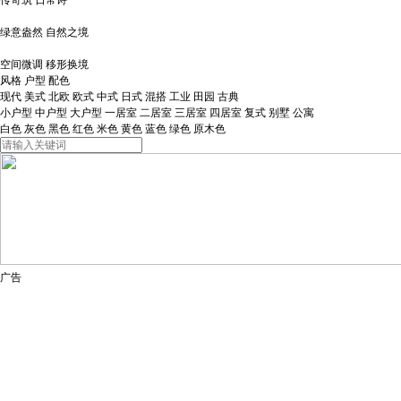
传奇筑 日常诗
绿意盎然 自然之境
空间微调 移形换境
风格
户型
配色
现代
美式
北欧
欧式
中式
日式
混搭
工业
田园
古典
小户型
中户型
大户型
一居室
二居室
三居室
四居室
复式
别墅
公寓
白色
灰色
黑色
红色
米色
黄色
蓝色
绿色
原木色
广告